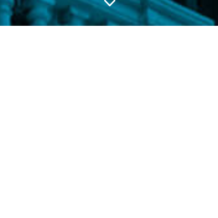
3
La fundació
La nostra missió és la de promoure i defensar
èticament els interessos de les empreses
catalanes oferint un servei innovador i de qualitat
en resposta a les seves necessitats presents i
futures, d’acord amb el desenvolupament social,
natural i econòmic del seu entorn.
MÉS INFORMACIÓ
Activitats